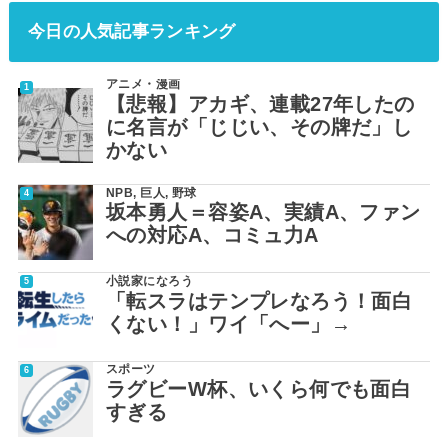
今日の人気記事ランキング
アニメ・漫画
【悲報】アカギ、連載27年したの
に名言が「じじい、その牌だ」し
かない
NPB
,
巨人
,
野球
坂本勇人＝容姿A、実績A、ファン
への対応A、コミュ力A
小説家になろう
「転スラはテンプレなろう！面白
くない！」ワイ「へー」→
スポーツ
ラグビーW杯、いくら何でも面白
すぎる