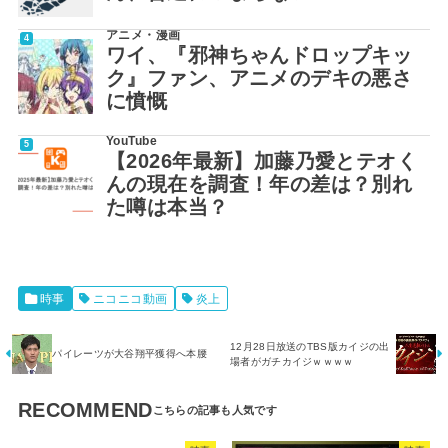
アニメ・漫画
ワイ、『邪神ちゃんドロップキッ
ク』ファン、アニメのデキの悪さ
に憤慨
YouTube
【2026年最新】加藤乃愛とテオく
んの現在を調査！年の差は？別れ
た噂は本当？
時事
ニコニコ動画
炎上
12月28日放送のTBS版カイジの出
パイレーツが大谷翔平獲得へ本腰
場者がガチカイジｗｗｗｗ
RECOMMEND