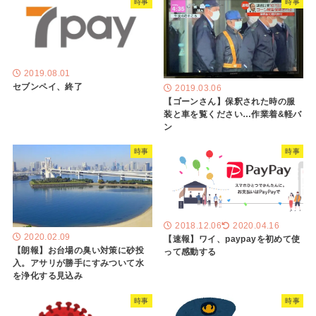
時事
時事
2019.08.01
セブンペイ、終了
2019.03.06
【ゴーンさん】保釈された時の服
装と車を覧ください…作業着&軽バ
ン
時事
時事
2018.12.06
2020.04.16
2020.02.09
【速報】ワイ、paypayを初めて使
【朗報】お台場の臭い対策に砂投
って感動する
入。アサリが勝手にすみついて水
を浄化する見込み
時事
時事