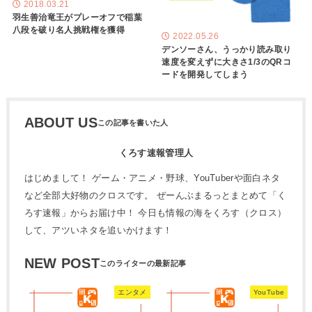
2018.03.21
羽生善治竜王がプレーオフで稲葉
八段を破り名人挑戦権を獲得
2022.05.26
デンソーさん、うっかり読み取り
速度を変えずに大きさ1/3のQRコ
ードを開発してしまう
ABOUT US
くろす速報管理人
はじめまして！ ゲーム・アニメ・野球、YouTuberや面白ネタ
など全部大好物のクロスです。 ぜーんぶまるっとまとめて「く
ろす速報」からお届け中！ 今日も情報の海をくろす（クロス）
して、アツいネタを追いかけます！
NEW POST
エンタメ
YouTube