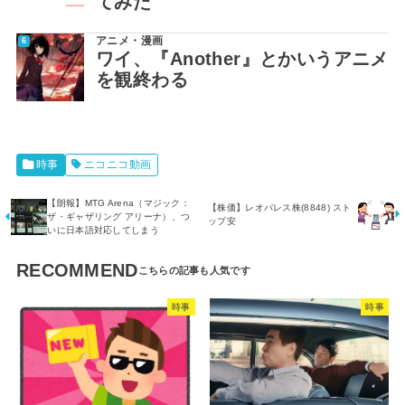
てみた
アニメ・漫画
ワイ、『Another』とかいうアニメ
を観終わる
時事
ニコニコ動画
【朗報】MTG Arena（マジック：
【株価】レオパレス株(8848) スト
ザ・ギャザリング アリーナ）、つ
ップ安
いに日本語対応してしまう
RECOMMEND
時事
時事