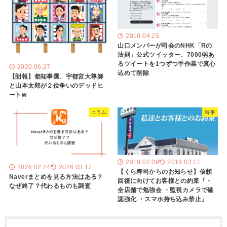
2018.04.25
山口メンバーが司会のNHK「Rの
法則」公式ツイッター、7000弱あ
るツイートを1つずつ手作業で真心
2020.06.27
込めて削除
【朗報】都知事選、宇都宮大尊師
と山本太郎が２位争いのデッドヒ
ートw
コラム
時事
2019.02.09
2019.02.11
2026.02.24
2026.03.17
【くら寿司からのお知らせ】信頼
Naverまとめを見る方法はある？
回復に向けてお客様との約束「・
なぜ終了？代わるものも調査
全店舗で勉強会 ・監視カメラで確
認強化 ・スマホ持ち込み禁止」