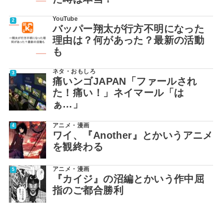
YouTube
バッパー翔太が行方不明になった
理由は？何があった？最新の活動
も
ネタ・おもしろ
痛いンゴJAPAN「ファールされ
た！痛い！」ネイマール「は
ぁ…」
アニメ・漫画
ワイ、『Another』とかいうアニメ
を観終わる
アニメ・漫画
『カイジ』の沼編とかいう作中屈
指のご都合勝利