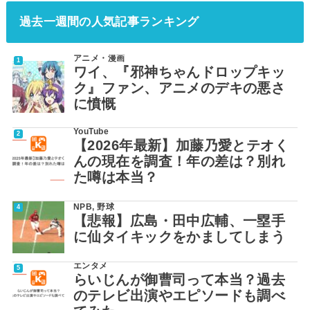
過去一週間の人気記事ランキング
アニメ・漫画
ワイ、『邪神ちゃんドロップキッ
ク』ファン、アニメのデキの悪さ
に憤慨
YouTube
【2026年最新】加藤乃愛とテオく
んの現在を調査！年の差は？別れ
た噂は本当？
NPB
,
野球
【悲報】広島・田中広輔、一塁手
に仙タイキックをかましてしまう
エンタメ
らいじんが御曹司って本当？過去
のテレビ出演やエピソードも調べ