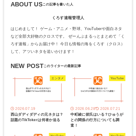
ABOUT US
くろす速報管理人
はじめまして！ ゲーム・アニメ・野球、YouTuberや面白ネタ
など全部大好物のクロスです。 ぜーんぶまるっとまとめて「く
ろす速報」からお届け中！ 今日も情報の海をくろす（クロス）
して、アツいネタを追いかけます！
NEW POST
エンタメ
YouTube
2026.07.19
2026.06.28
2026.07.21
西山ダディダディの元ネタは？
中町綾に彼氏はいる？ひゅうが
話題のTikTokerは何者か迫る
との関係の行方についても調
査！
YouTube
YouTube