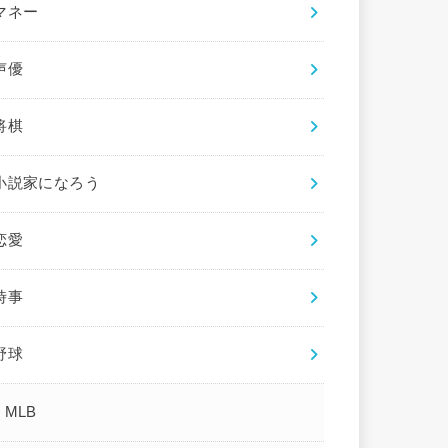
マネー
声優
将棋
小説家になろう
恋愛
時事
野球
MLB