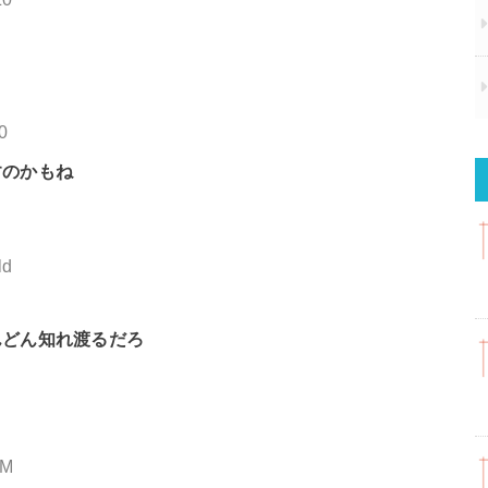
0
すのかもね
ld
んどん知れ渡るだろ
3M