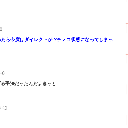
Y0
思ったら今度はダイレクトがツチノコ状態になってしまっ
I+0
げる手法だったんだよきっと
BXK0