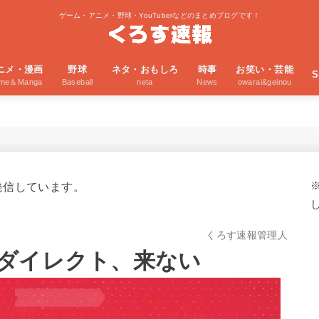
ゲーム・アニメ・野球・YouTuberなどのまとめブログです！
ニメ・漫画
野球
ネタ・おもしろ
時事
お笑い・芸能
S
ime＆Manga
Baseball
neta
News
owarai&geinou
発信しています。
くろす速報管理人
ダイレクト、来ない