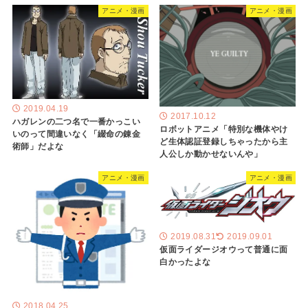
アニメ・漫画
アニメ・漫画
2019.04.19
2017.10.12
ハガレンの二つ名で一番かっこい
ロボットアニメ「特別な機体やけ
いのって間違いなく「綴命の錬金
ど生体認証登録しちゃったから主
術師」だよな
人公しか動かせないんや」
アニメ・漫画
アニメ・漫画
2019.08.31
2019.09.01
仮面ライダージオウって普通に面
白かったよな
2018.04.25