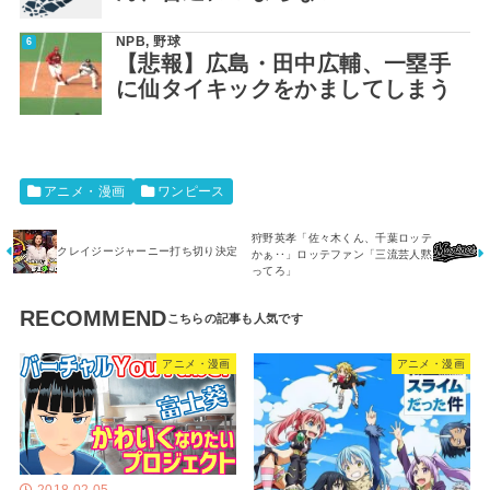
NPB
,
野球
【悲報】広島・田中広輔、一塁手
に仙タイキックをかましてしまう
アニメ・漫画
ワンピース
狩野英孝「佐々木くん、千葉ロッテ
クレイジージャーニー打ち切り決定
かぁ‥」ロッテファン「三流芸人黙
ってろ」
RECOMMEND
アニメ・漫画
アニメ・漫画
2018.02.05