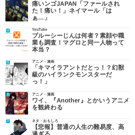
痛いンゴJAPAN「ファールされ
た！痛い！」ネイマール「は
ぁ…」
YouTube
ブルーシーじんは何者？素顔や職
業も調査！マグロと同一人物って
本当？
アニメ・漫画
「キマイラアントだとっ！？幻獣
級のハイランクモンスターだ
っ！」
アニメ・漫画
ワイ、『Another』とかいうアニメ
を観終わる
ネタ・おもしろ
【悲報】普通の人生の難易度、高
過ぎる