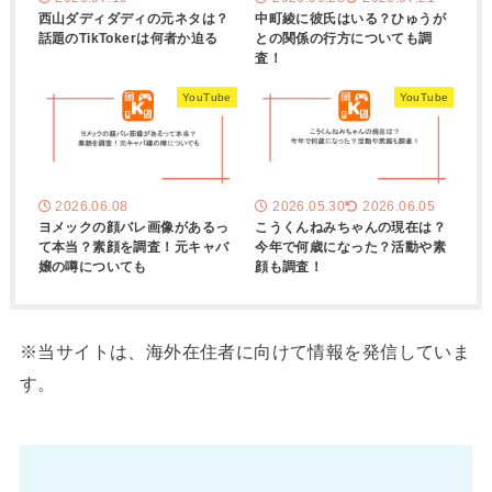
西山ダディダディの元ネタは？
中町綾に彼氏はいる？ひゅうが
話題のTikTokerは何者か迫る
との関係の行方についても調
査！
YouTube
YouTube
2026.06.08
2026.05.30
2026.06.05
ヨメックの顔バレ画像があるっ
こうくんねみちゃんの現在は？
て本当？素顔を調査！元キャバ
今年で何歳になった？活動や素
嬢の噂についても
顔も調査！
※当サイトは、海外在住者に向けて情報を発信していま
す。