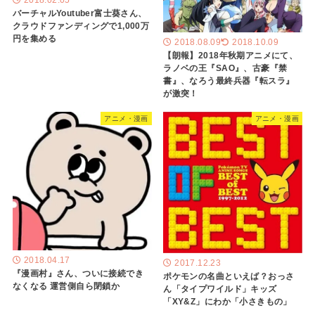
バーチャルYoutuber富士葵さん、
クラウドファンディングで1,000万
円を集める
2018.08.09
2018.10.09
【朗報】2018年秋期アニメにて、
ラノベの王『SAO』、古豪『禁
書』、なろう最終兵器『転スラ』
が激突！
アニメ・漫画
アニメ・漫画
2018.04.17
2017.12.23
『漫画村』さん、ついに接続でき
ポケモンの名曲といえば？おっさ
なくなる 運営側自ら閉鎖か
ん「タイプワイルド」キッズ
「XY&Z」にわか「小さきもの」