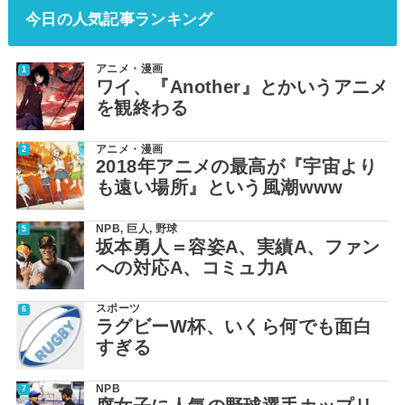
今日の人気記事ランキング
アニメ・漫画
ワイ、『Another』とかいうアニメ
を観終わる
アニメ・漫画
2018年アニメの最高が『宇宙より
も遠い場所』という風潮www
NPB
,
巨人
,
野球
坂本勇人＝容姿A、実績A、ファン
への対応A、コミュ力A
スポーツ
ラグビーW杯、いくら何でも面白
すぎる
NPB