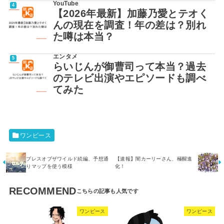
YouTube
【2026年最新】加藤乃愛とテオく
んの現在を調査！年の差は？別れ
た噂は本当？
エンタメ
らいじんが御曹司って本当？過去
のテレビ出演やエピソードも調べ
てみた
ワンピース
ブレスオブザワイルド続編、予想通
【速報】闇カーリーさん、極醒進
りマップを使う模様
化！
RECOMMEND
ワンピース
ワンピース