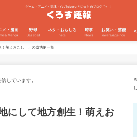
ゲーム・アニメ・野球・YouTuberなどのまとめブログです！
ニメ・漫画
野球
ネタ・おもしろ
時事
お笑い・芸能
S
ime＆Manga
Baseball
neta
News
owarai&geinou
生！萌えおこし！」の成功例一覧
発信しています。
地にして地方創生！萌えお