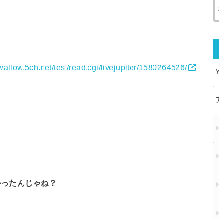
swallow.5ch.net/test/read.cgi/livejupiter/1580264526/
かったんじゃね？