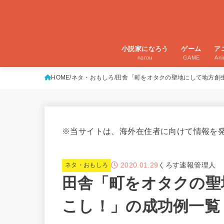
小説家になろう
ゲーム
ア
narou
GAME
An
HOME
ネタ・おもしろ
田舎「町をオタクの聖地にして地方創
※当サイトは、海外在住者に向けて情報を
2020.01.29
くろす速報管理人
ネタ・おもしろ
田舎「町をオタクの聖
こし！」の成功例一覧