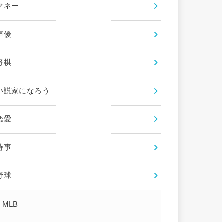
マネー
声優
将棋
小説家になろう
恋愛
時事
野球
MLB