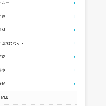
マネー
声優
将棋
小説家になろう
恋愛
時事
野球
MLB