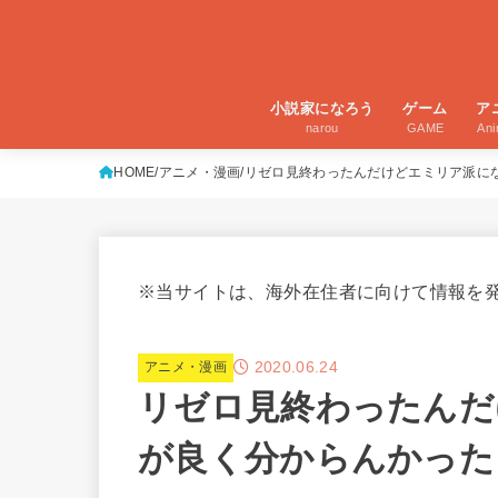
小説家になろう
ゲーム
ア
narou
GAME
An
HOME
アニメ・漫画
リゼロ見終わったんだけどエミリア派に
※当サイトは、海外在住者に向けて情報を
2020.06.24
アニメ・漫画
リゼロ見終わったんだ
が良く分からんかった