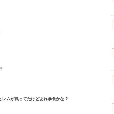
な
？
とレムが戦ってたけどあれ暴食かな？