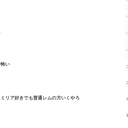
た
か怖い
エミリア好きでも普通レムの方いくやろ