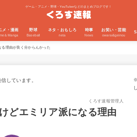
ゲーム・アニメ・野球・YouTuberなどのまとめブログです！
ニメ・漫画
野球
ネタ・おもしろ
時事
お笑い・芸能
S
ime＆Manga
Baseball
neta
News
owarai&geinou
なる理由が良く分からんかった
発信しています。
くろす速報管理人
けどエミリア派になる理由