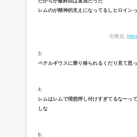
だからか最終回は退屈だった
レムのが精神的支えになってるしヒロイン
引用元:
http
3:
ペテルギウスに乗り移られるくだり見て思
4:
レムはレムで理想押し付けすぎてるなーっ
しな
6: