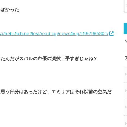
っぽかった
s://hebi.5ch.net/test/read.cgi/news4vip/1592985801/
ったんだがスバルの声優の演技上手すぎじゃね？
て思う部分はあったけど、エミリアはそれ以前の空気だ