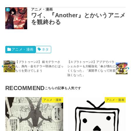
アニメ・漫画
ワイ、『Another』とかいうアニメ
を観終わる
アニメ・漫画
ネタ
【プラトゥーン2】 銀モデラーさ
【スプラトゥーン2】アプデでパラ
ん、身内・金モデラー弱体のとばっ
シェルターも大幅強化「傘が壊れに
ちりを受けてしまう
くくなった」「展開早くなって対面
強くなった」
RECOMMEND
アニメ・漫画
アニメ・漫画