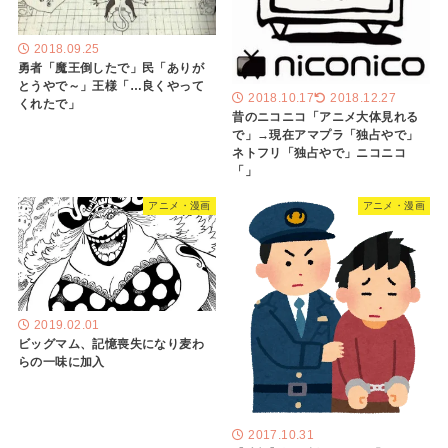
2018.09.25
勇者「魔王倒したで」民「ありが
とうやで～」王様「…良くやって
2018.10.17
2018.12.27
くれたで」
昔のニコニコ「アニメ大体見れる
で」→現在アマプラ「独占やで」
ネトフリ「独占やで」ニコニコ
「」
アニメ・漫画
アニメ・漫画
2019.02.01
ビッグマム、記憶喪失になり麦わ
らの一味に加入
2017.10.31