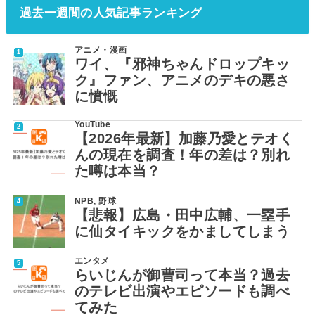
過去一週間の人気記事ランキング
アニメ・漫画
ワイ、『邪神ちゃんドロップキッ
ク』ファン、アニメのデキの悪さ
に憤慨
YouTube
【2026年最新】加藤乃愛とテオく
んの現在を調査！年の差は？別れ
た噂は本当？
NPB
,
野球
【悲報】広島・田中広輔、一塁手
に仙タイキックをかましてしまう
エンタメ
らいじんが御曹司って本当？過去
のテレビ出演やエピソードも調べ
てみた