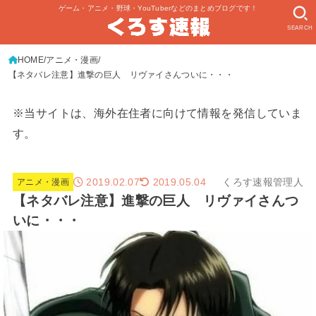
ゲーム・アニメ・野球・YouTuberなどのまとめブログです！
SEARCH
HOME
アニメ・漫画
【ネタバレ注意】進撃の巨人 リヴァイさんついに・・・
※当サイトは、海外在住者に向けて情報を発信していま
す。
2019.02.07
くろす速報管理人
2019.05.04
アニメ・漫画
【ネタバレ注意】進撃の巨人 リヴァイさんつ
いに・・・