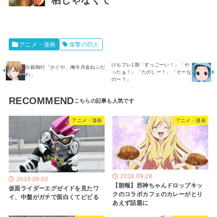
アニメ・漫画
進撃の巨人
けもフレ1期「すっごーい！」「や
白銀御行「かぐや、俺今月金ねンだ
ったぁ！」「たのしー！」「そーな
わ」
のー？」
RECOMMEND
アニメ・漫画
アニメ・漫画
2018.09.28
2019.09.03
【朗報】邪神ちゃんドロップキッ
仮面ライダーエグゼイドを見たワ
クのコラボカフェのカレーがとり
イ、中盤がガチで面白くてビビる
あえず話題に