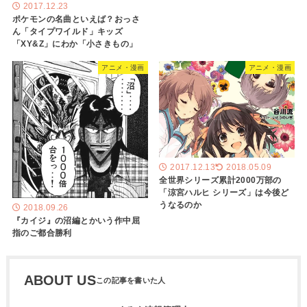
2017.12.23
ポケモンの名曲といえば？おっさ
ん「タイプワイルド」キッズ
「XY&Z」にわか「小さきもの」
アニメ・漫画
アニメ・漫画
2017.12.13
2018.05.09
全世界シリーズ累計2000万部の
「涼宮ハルヒ シリーズ」は今後ど
うなるのか
2018.09.26
『カイジ』の沼編とかいう作中屈
指のご都合勝利
ABOUT US