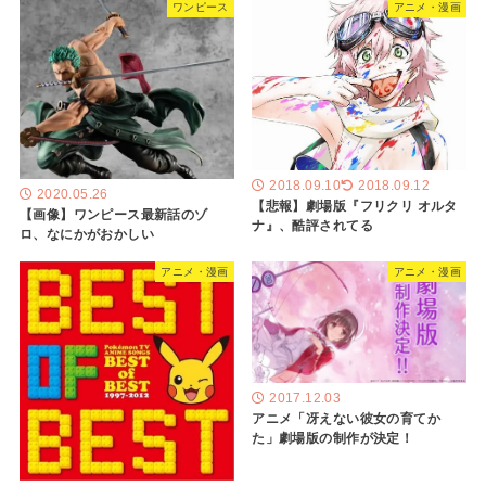
ワンピース
アニメ・漫画
2018.09.10
2018.09.12
2020.05.26
【悲報】劇場版『フリクリ オルタ
【画像】ワンピース最新話のゾ
ナ』、酷評されてる
ロ、なにかがおかしい
アニメ・漫画
アニメ・漫画
2017.12.03
アニメ「冴えない彼女の育てか
た」劇場版の制作が決定！