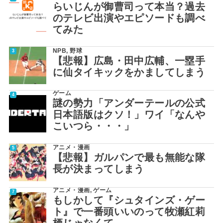
らいじんが御曹司って本当？過去
のテレビ出演やエピソードも調べ
てみた
NPB
,
野球
【悲報】広島・田中広輔、一塁手
に仙タイキックをかましてしまう
ゲーム
謎の勢力「アンダーテールの公式
日本語版はクソ！」ワイ「なんや
こいつら・・・」
アニメ・漫画
【悲報】ガルパンで最も無能な隊
長が決まってしまう
アニメ・漫画
,
ゲーム
もしかして『シュタインズ・ゲー
ト』で一番頭いいのって牧瀬紅莉
栖じゃなくて