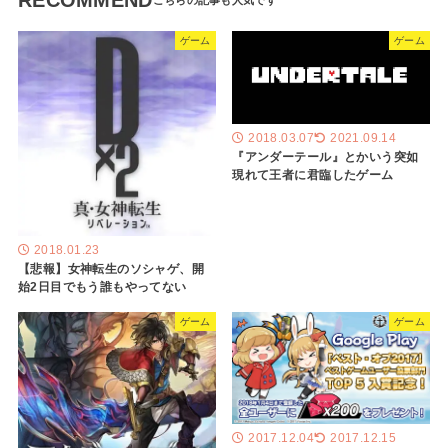
ゲーム
ゲーム
2018.03.07
2021.09.14
『アンダーテール』とかいう突如
現れて王者に君臨したゲーム
2018.01.23
【悲報】女神転生のソシャゲ、開
始2日目でもう誰もやってない
ゲーム
ゲーム
2017.12.04
2017.12.15