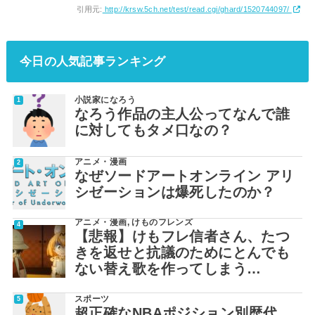
引用元:
http://krsw.5ch.net/test/read.cgi/ghard/1520744097/
今日の人気記事ランキング
小説家になろう
なろう作品の主人公ってなんで誰
に対してもタメ口なの？
アニメ・漫画
なぜソードアートオンライン アリ
シゼーションは爆死したのか？
アニメ・漫画
,
けものフレンズ
【悲報】けもフレ信者さん、たつ
きを返せと抗議のためにとんでも
ない替え歌を作ってしまう…
スポーツ
超正確なNBAポジション別歴代