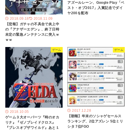
アズールレーン、Google Play「ベ
スト・オブ2017」入賞記念でダイ
ヤ200を配布
2018.09.18
2018.11.09
【悲報】ガチャの不具合で炎上中
の『アナザーエデン』、終了日時
未定の緊急メンテナンスに突入ｗ
ｗｗ
ゲーム
ゲーム
2017.12.28
2018.10.05
【朗報】年末のソシャゲセールス
ゲーム３大オーパーツ『時のオカ
ランキング、2位アズレン 5位ミリ
リナ』『ゼノブレイドクロス』
シタ 7位FGO
『ブレスオブザワイルド』あと１