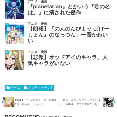
アニメ・漫画
『planetarian』とかいう『君の名
は。』に潰された傑作
アニメ・漫画
【朗報】『のんのんびより ばけー
しょん』のなっつん、一番かわい
い
アニメ・漫画
【悲報】オッドアイのキャラ、人
気キャラがいない
ゲーム
スプラトゥーン2
【朗報】『三ツ星カラーズ』の黄色
【悲報】キタサンブラックが引退し
のさっちゃん、かわいい
た王道路線、ガチで主役がいない
RECOMMEND