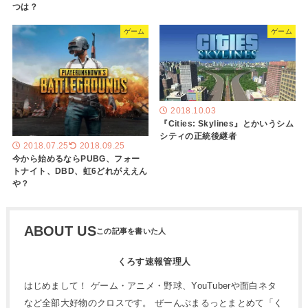
つは？
ゲーム
ゲーム
2018.10.03
『Cities: Skylines』とかいうシム
シティの正統後継者
2018.07.25
2018.09.25
今から始めるならPUBG、フォー
トナイト、DBD、虹6どれがええん
や？
ABOUT US
くろす速報管理人
はじめまして！ ゲーム・アニメ・野球、YouTuberや面白ネタ
など全部大好物のクロスです。 ぜーんぶまるっとまとめて「く