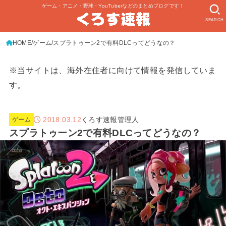
ゲーム・アニメ・野球・YouTuberなどのまとめブログです！
SEARCH
HOME
ゲーム
スプラトゥーン2で有料DLCってどうなの？
※当サイトは、海外在住者に向けて情報を発信していま
す。
2018.03.12
くろす速報管理人
ゲーム
スプラトゥーン2で有料DLCってどうなの？