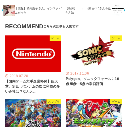
【悲報】桜内梨子さん、インスタバ
【急募】ニコニコ動画(く)さんを救
エだった
う方法
RECOMMEND
ゲーム
ゲーム
2017.11.06
2018.07.20
Polygon、ソニックフォースに10
【国内ゲーム大手企業格付】任天
点満点中5点の辛口評価
堂、SIE、バンナムの次に利益の多
い会社は？なんと…
スマブラ
ゲーム