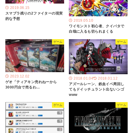
2019.06.15
スマブラ残りの2ファイターの現実
的な予想
2019.05.10
ワイモンスト初心者、クイバタで
白哉に入るも切られまくる
ゲーム
ゲーム
2023.12.02
2018.01.04
2018.01.12
ゲオ「ティアキン売れねーから
アズールレーン、鉄血イベ周回し
3000円台で売るわ…
てもドイッチュラント出ないンゴ
www
ゲーム
ゲーム