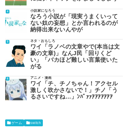
小説家になろう
なろう小説が「現実うまくいって
ない奴の妄想」とか言われるのが
納得出来ないんやが
ネタ・おもしろ
ワイ「ラノベの文章やで(本当は文
豪の文章)」なんJ民「回りくど
い」「バカほど難しい言葉使いた
がる
アニメ・漫画
ワイ「チ、チノちゃん！アクセル
激しく吹かさないで！」チノ「う
るさいですね…」ﾝﾊﾞｧｧｱｱｱｱｱｱｱ
ゲーム
switch