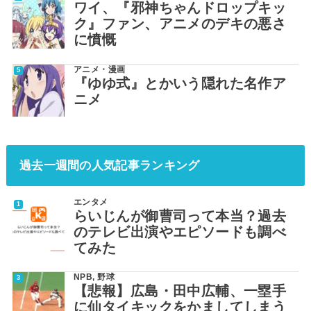
ワイ、『邪神ちゃんドロップキッ
ク』ファン、アニメのデキの悪さ
に憤慨
アニメ・漫画
『ゆゆ式』とかいう隠れた名作ア
ニメ
過去一週間の人気記事ランキング
エンタメ
らいじんが御曹司って本当？過去
のテレビ出演やエピソードも調べ
てみた
NPB
,
野球
【悲報】広島・田中広輔、一塁手
に仙タイキックをかましてしまう