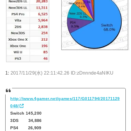
1:
2017/11/29(水) 22:11:42.26 ID:zDnnnde4aNIKU
http://www.4gamer.net/games/117/G011794/20171129
048/
Switch 145,200
3DS 34,886
PS4 26,909