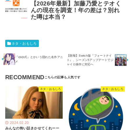
【2026年最新】加藤乃愛とテオく
んの現在を調査！年の差は？別れ
た噂は本当？
ネタ・おもしろ
【朗報】Switch版『フォートナイ
『ゆゆ式』とかいう隠れた名作アニ
ト』、シーズン5アップデートでジ
メ
ャイロ操作に対応へ
RECOMMEND
ネタ・おもしろ
ネタ・おもしろ
2024.02.20
みんなの怖い話きかせてくれーー