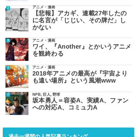
アニメ・漫画
【悲報】アカギ、連載27年したの
に名言が「じじい、その牌だ」し
かない
アニメ・漫画
ワイ、『Another』とかいうアニメ
を観終わる
アニメ・漫画
2018年アニメの最高が『宇宙より
も遠い場所』という風潮www
NPB
,
巨人
,
野球
坂本勇人＝容姿A、実績A、ファン
への対応A、コミュ力A
過去一週間の人気記事ランキング