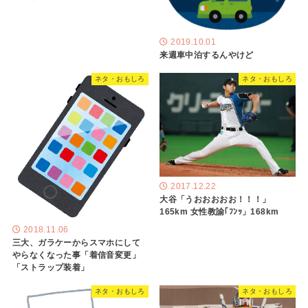
2019.10.01
来週車中泊するんやけど
ネタ・おもしろ
ネタ・おもしろ
2017.12.22
大谷「うおおおおお！！！」
165km 女性教諭｢ﾌﾝｯ」168km
2018.11.06
三大、ガラケーからスマホにして
やらなくなった事「着信音変更」
「ストラップ装着」
ネタ・おもしろ
ネタ・おもしろ