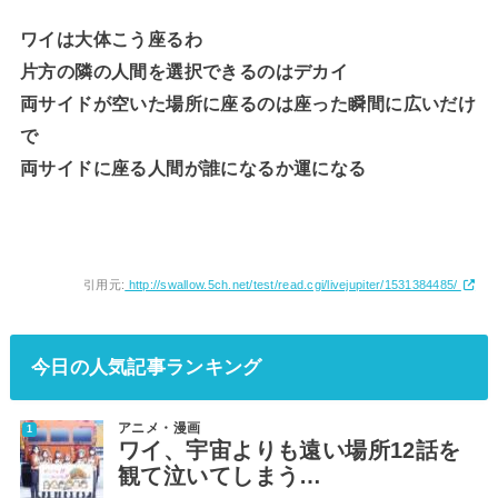
ワイは大体こう座るわ
片方の隣の人間を選択できるのはデカイ
両サイドが空いた場所に座るのは座った瞬間に広いだけ
で
両サイドに座る人間が誰になるか運になる
引用元:
http://swallow.5ch.net/test/read.cgi/livejupiter/1531384485/
今日の人気記事ランキング
アニメ・漫画
ワイ、宇宙よりも遠い場所12話を
観て泣いてしまう…