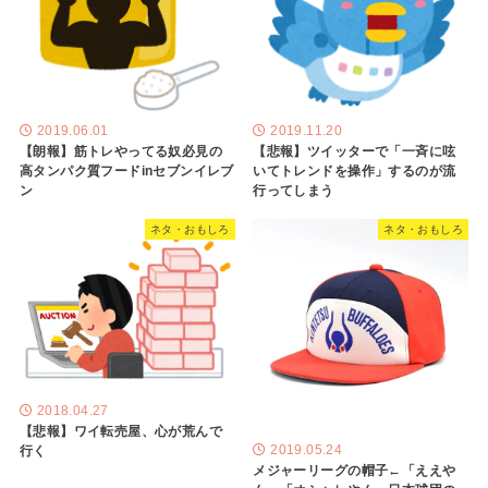
2019.06.01
2019.11.20
【朗報】筋トレやってる奴必見の
【悲報】ツイッターで「一斉に呟
高タンパク質フードinセブンイレブ
いてトレンドを操作」するのが流
ン
行ってしまう
ネタ・おもしろ
ネタ・おもしろ
2018.04.27
【悲報】ワイ転売屋、心が荒んで
2019.05.24
行く
メジャーリーグの帽子←「ええや