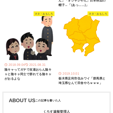
ん」「オシャレやん」日本球団の
帽子←「(あっ……)」
ネタ・おもしろ
ネタ・おもしろ
2018.09.04
2021.08.31
陰キャってガチで友達おらん陰キ
2019.10.01
ャと陰キャ同士で群れてる陰キャ
栃木県足利市住みワイ「群馬県と
がおるよな
埼玉県なんて田舎やろｗｗｗ」
ABOUT US
くろす速報管理人