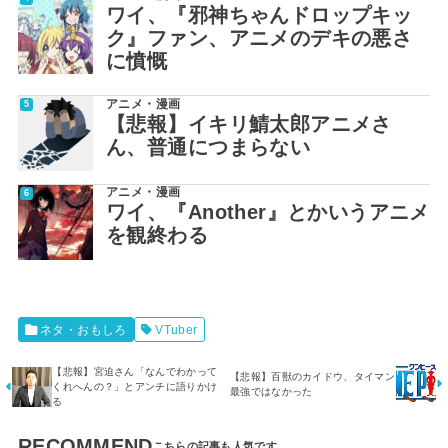
ワイ、『邪神ちゃんドロップキッ
ク』ファン、アニメのデキの悪さ
に憤慨
アニメ・漫画
【悲報】イキリ鯖太郎アニメさ
ん、普通につまらない
アニメ・漫画
ワイ、『Another』とかいうアニメ
を観終わる
ネタ・おもしろ
VTuber
【悲報】宮迫さん「なんでわかって
【悲報】百獣のカイドウ、タイマン
くれへんの？」とアンチに語りかけ
最強ではなかった
る
RECOMMEND