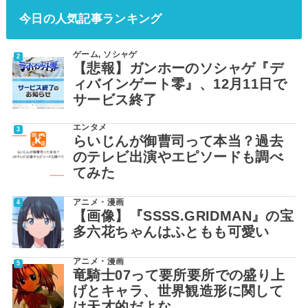
今日の人気記事ランキング
ゲーム
,
ソシャゲ
【悲報】ガンホーのソシャゲ『デ
ィバインゲート零』、12月11日で
サービス終了
エンタメ
らいじんが御曹司って本当？過去
のテレビ出演やエピソードも調べ
てみた
アニメ・漫画
【画像】『SSSS.GRIDMAN』の宝
多六花ちゃんはふともも可愛い
アニメ・漫画
竜騎士07って要所要所での盛り上
げとキャラ、世界観造形に関して
は天才的だよな