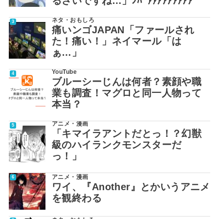
るさいですね…」ﾝﾊﾞｧｧｱｱｱｱｱｱｱ
ネタ・おもしろ
痛いンゴJAPAN「ファールされ
た！痛い！」ネイマール「は
ぁ…」
YouTube
ブルーシーじんは何者？素顔や職
業も調査！マグロと同一人物って
本当？
アニメ・漫画
「キマイラアントだとっ！？幻獣
級のハイランクモンスターだ
っ！」
アニメ・漫画
ワイ、『Another』とかいうアニメ
を観終わる