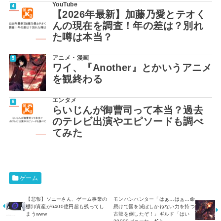
YouTube
【2026年最新】加藤乃愛とテオく
んの現在を調査！年の差は？別れ
た噂は本当？
アニメ・漫画
ワイ、『Another』とかいうアニメ
を観終わる
エンタメ
らいじんが御曹司って本当？過去
のテレビ出演やエピソードも調べ
てみた
ゲーム
【悲報】ソニーさん、ゲーム事業の
モンハンハンター「はぁ…はぁ…命
棚卸資産が6400億円超も残ってし
懸けで国を滅ぼしかねない力を持つ
まうwww
古龍を倒したぞ！」ギルド「はい