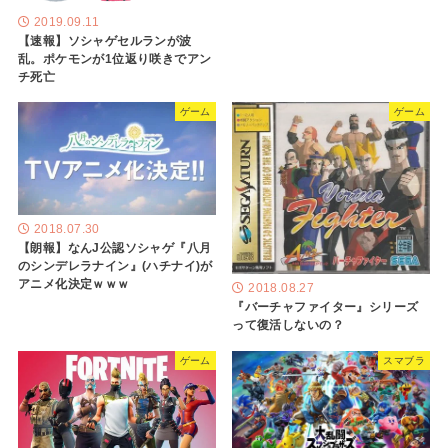
2019.09.11
【速報】ソシャゲセルランが波
乱。ポケモンが1位返り咲きでアン
チ死亡
ゲーム
ゲーム
2018.07.30
【朗報】なんJ公認ソシャゲ『八月
のシンデレラナイン』(ハチナイ)が
アニメ化決定ｗｗｗ
2018.08.27
『バーチャファイター』シリーズ
って復活しないの？
ゲーム
スマブラ