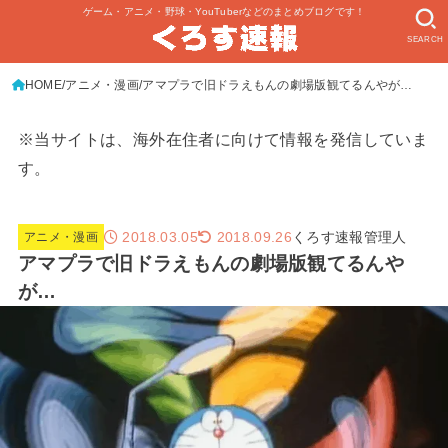
ゲーム・アニメ・野球・YouTuberなどのまとめブログです！
SEARCH
HOME
アニメ・漫画
アマプラで旧ドラえもんの劇場版観てるんやが…
※当サイトは、海外在住者に向けて情報を発信していま
す。
2018.03.05
くろす速報管理人
2018.09.26
アニメ・漫画
アマプラで旧ドラえもんの劇場版観てるんや
が…