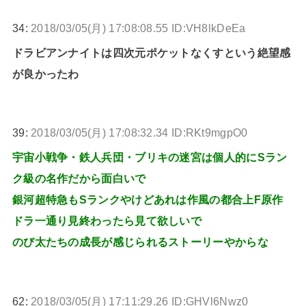
34:
2018/03/05(月) 17:08:08.55 ID:VH8lkDeEa
ドラビアンナイトは四次元ポケットなくすという絶望感
が良かったわ
39:
2018/03/05(月) 17:08:32.34 ID:RKt9mgpO0
宇宙小戦争・鉄人兵団・ブリキの迷宮は個人的にSラン
ク級の名作だから面白いで
銀河超特急もSランクやけどあれは作風の都合上F原作
ドラ一通り見終わったら見て欲しいで
のび太たちの成長が感じられるストーリーやからな
62:
2018/03/05(月) 17:11:29.26 ID:GHVl6Nwz0