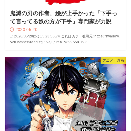
鬼滅の刃の作者、絵が上手かった「下手っ
て言ってる奴の方が下手」専門家が力説
2020.05.20
1: 2020/05/20(水) 15:23:36.74 これはガチ 引用元: https://swallow.
5ch.net/test/read.cgi/livejupiter/1589955816/ 3...
アニメ・漫画