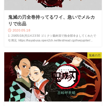
鬼滅の刃全巻持ってるワイ、急いでメルカ
リで出品
2020.05.18
1: 20/05/18(月)14:23:50 ゴミクソ最終回で熱全部冷ましてくれたで
引用元: https://hayabusa.open2ch.net/test/read.cgi/livejupiter/...
鬼滅の刃