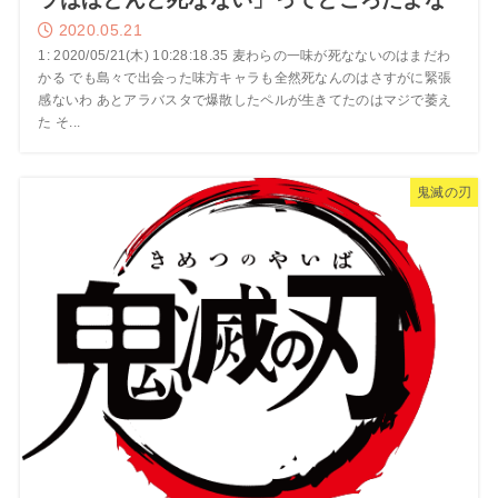
2020.05.21
1: 2020/05/21(木) 10:28:18.35 麦わらの一味が死なないのはまだわ
かる でも島々で出会った味方キャラも全然死なんのはさすがに緊張
感ないわ あとアラバスタで爆散したペルが生きてたのはマジで萎え
た そ...
鬼滅の刃