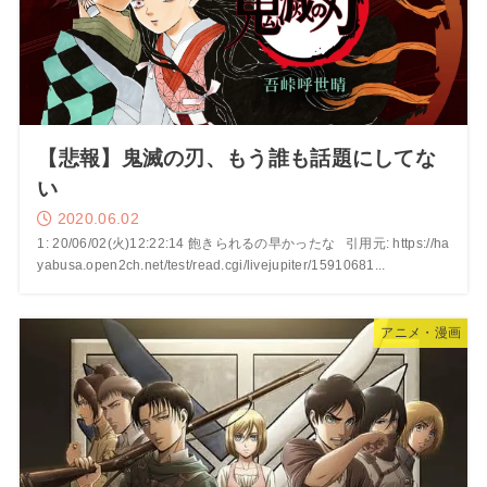
【悲報】鬼滅の刃、もう誰も話題にしてな
い
2020.06.02
1: 20/06/02(火)12:22:14 飽きられるの早かったな 引用元: https://ha
yabusa.open2ch.net/test/read.cgi/livejupiter/15910681...
アニメ・漫画