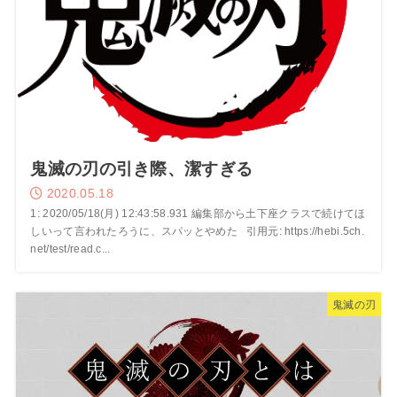
鬼滅の刃の引き際、潔すぎる
2020.05.18
1: 2020/05/18(月) 12:43:58.931 編集部から土下座クラスで続けてほ
しいって言われたろうに、スパッとやめた 引用元: https://hebi.5ch.
net/test/read.c...
鬼滅の刃