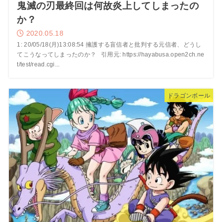
鬼滅の刃最終回は何故炎上してしまったの
か？
2020.05.18
1: 20/05/18(月)13:08:54 擁護する盲信者と批判する元信者、どうし
てこうなってしまったのか？ 引用元: https://hayabusa.open2ch.ne
t/test/read.cgi...
ドラゴンボール