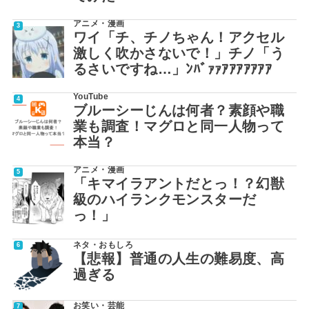
アニメ・漫画
ワイ「チ、チノちゃん！アクセル
激しく吹かさないで！」チノ「う
るさいですね…」ﾝﾊﾞｧｧｱｱｱｱｱｱｱ
YouTube
ブルーシーじんは何者？素顔や職
業も調査！マグロと同一人物って
本当？
アニメ・漫画
「キマイラアントだとっ！？幻獣
級のハイランクモンスターだ
っ！」
ネタ・おもしろ
【悲報】普通の人生の難易度、高
過ぎる
お笑い・芸能