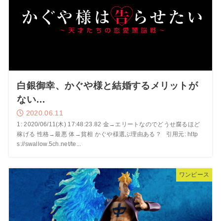
白銀御幸、かぐや様と結婚するメリットが
ない…
2020.06.11
1: 2020/06/11(木) 17:48:23.82 金→エリートなのでどうせ腐るほど
稼げる 性格→最悪 体→貧相 かぐや様選ぶ理由ある？ 引用元: http
s://swallow.5ch.net/te...
ワンピース