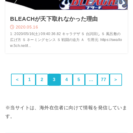
BLEACHが天下取れなかった理由
2020.05.16
1: 2020/05/16(土) 09:40:36.82 キャラデザ Ｓ 台詞回し Ｓ 風呂敷の
広げ方 Ｓ ネーミングセンス Ｓ 戦闘の迫力 Ａ 引用元: https://swallo
w.5ch.net/t...
＜
1
2
3
4
5
…
77
＞
※当サイトは、海外在住者に向けて情報を発信していま
す。