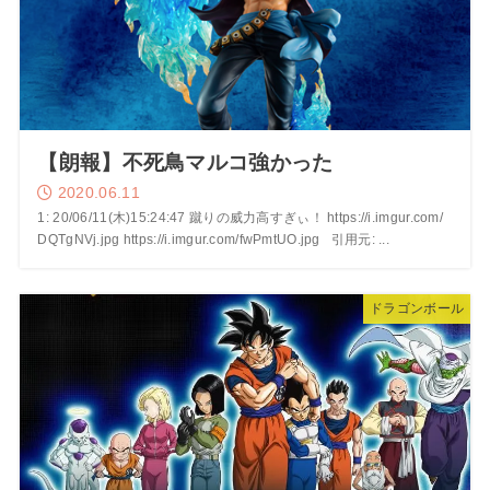
【朗報】不死鳥マルコ強かった
2020.06.11
1: 20/06/11(木)15:24:47 蹴りの威力高すぎぃ！ https://i.imgur.com/
DQTgNVj.jpg https://i.imgur.com/fwPmtUO.jpg 引用元: ...
ドラゴンボール