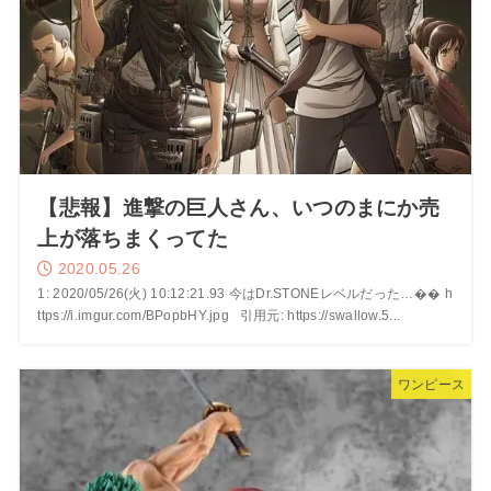
【悲報】進撃の巨人さん、いつのまにか売
上が落ちまくってた
2020.05.26
1: 2020/05/26(火) 10:12:21.93 今はDr.STONEレベルだった…�� h
ttps://i.imgur.com/BPopbHY.jpg 引用元: https://swallow.5...
ワンピース