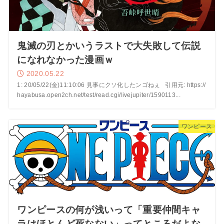
鬼滅の刃とかいうラストで大失敗して伝説
になれなかった漫画ｗ
2020.05.22
1: 20/05/22(金)11:10:06 見事にクソ化したンゴねぇ 引用元: https://
hayabusa.open2ch.net/test/read.cgi/livejupiter/1590113...
ワンピース
ワンピースの何が浅いって「重要仲間キャ
ラはほとんど死なない」ってところだよな