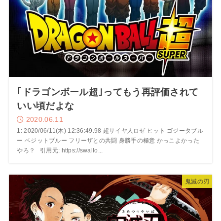
｢ドラゴンボール超｣ってもう再評価されて
いい頃だよな
2020.06.11
1: 2020/06/11(木) 12:36:49.98 超サイヤ人ロゼ ヒット ゴジータブル
ー ベジットブルー フリーザとの共闘 身勝手の極意 かっこよかった
やろ？ 引用元: https://swallo...
鬼滅の刃