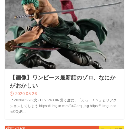
【画像】ワンピース最新話のゾロ、なにか
がおかしい
2020.05.26
1: 2020/05/26(火) 11:26:43.06 驚く度に、「えっ…！？」とリアク
ションしてしまう https://i.imgur.com/34Carqi.jpg https://i.imgur.co
m/JOyR...