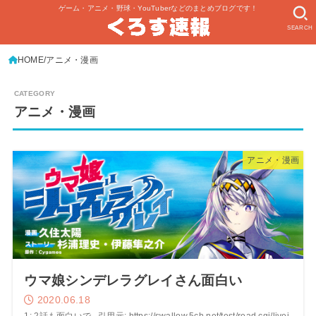
ゲーム・アニメ・野球・YouTuberなどのまとめブログです！
SEARCH
HOME
アニメ・漫画
アニメ・漫画
アニメ・漫画
ウマ娘シンデレラグレイさん面白い
2020.06.18
1: 2話も面白いで 引用元: https://swallow.5ch.net/test/read.cgi/livej