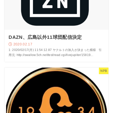
DAZN、広島以外11球団配信決定
2020.02.17
1: 2020/02/17(月) 11:54:12.87 ヤクルトの加入が決まった模様 引
用元: http://swallow.5ch.net/test/read.cgi/livejupiter/15819...
NPB