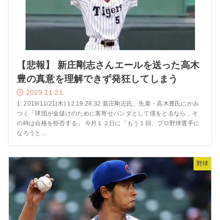
【悲報】 新庄剛志さんエールを送った高木
豊の真意を理解できず発狂してしまう
2019.11.21
1: 2019/11/21(木) 12:19:28.32 新庄剛志氏、先輩・高木豊氏にかみ
つく「球団が金儲けのために客寄せパンダとして僕をとるなら…そ
の時は合格を拒否する」 今月１２日に「もう１回、プロ野球選手に
なろうと...
野球