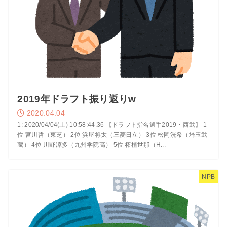
2019年ドラフト振り返りw
2020.04.04
1: 2020/04/04(土) 10:58:44.36 【ドラフト指名選手2019・西武】 1
位 宮川哲（東芝） 2位 浜屋将太（三菱日立） 3位 松岡洸希（埼玉武
蔵） 4位 川野涼多（九州学院高） 5位 柘植世那（H...
NPB