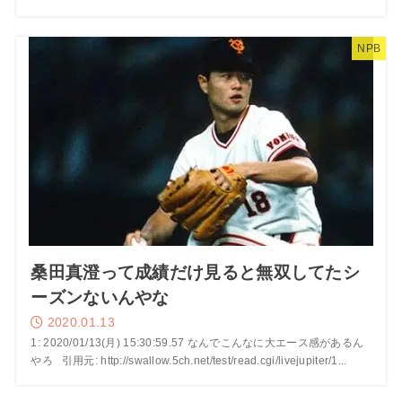
NPB
桑田真澄って成績だけ見ると無双してたシ
ーズンないんやな
2020.01.13
1: 2020/01/13(月) 15:30:59.57 なんでこんなに大エース感があるん
やろ 引用元: http://swallow.5ch.net/test/read.cgi/livejupiter/1...