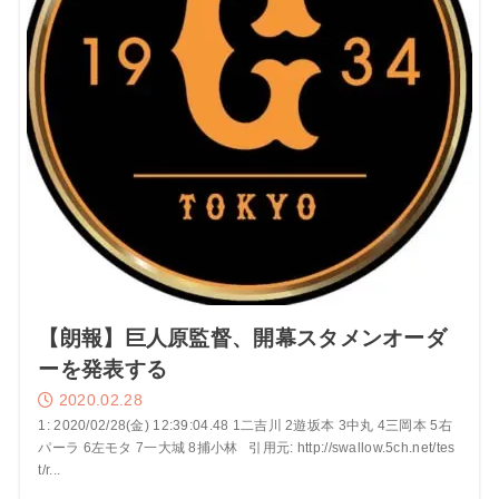
【朗報】巨人原監督、開幕スタメンオーダ
ーを発表する
2020.02.28
1: 2020/02/28(金) 12:39:04.48 1二吉川 2遊坂本 3中丸 4三岡本 5右
パーラ 6左モタ 7一大城 8捕小林 引用元: http://swallow.5ch.net/tes
t/r...