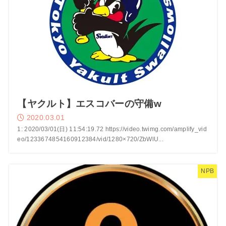
【ヤクルト】エスコバーの守備w
2020.03.01
1: 2020/03/01(日) 11:54:19.72 https://video.twimg.com/amplify_vid
eo/1233674854160912384/vid/1280×720/ZbWlU...
NPB