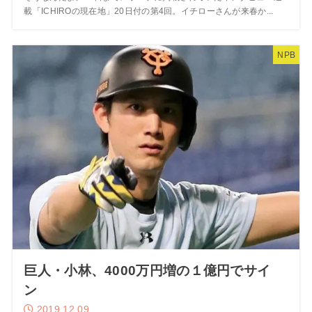
載「ICHIROの現在地」20日付の第4回。イチローさんが来春か...
NPB
巨人・小林、4000万円増の１億円でサイ
ン
2019.12.09