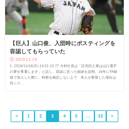
【巨人】山口俊、入団時にポスティングを
容認してもらっていた
2019.11.19
1: 2019/11/18(月) 14:21:13.77 今村社長は「読売巨人軍は山口選手
の夢を尊重します」と話し、容認に至った経緯を説明。16年にFA移
籍で加入した際に、時期を確定しない上で、本人が希望した場合は
同シス...
＜
1
2
3
4
5
…
32
＞