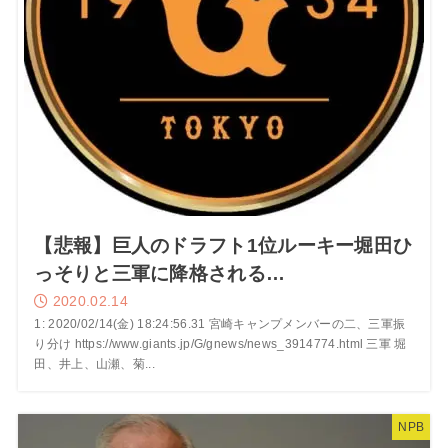
【悲報】巨人のドラフト1位ルーキー堀田ひ
っそりと三軍に降格される…
2020.02.14
1: 2020/02/14(金) 18:24:56.31 宮崎キャンプメンバーの二、三軍振
り分け https://www.giants.jp/G/gnews/news_3914774.html 三軍 堀
田、井上、山瀬、菊...
NPB