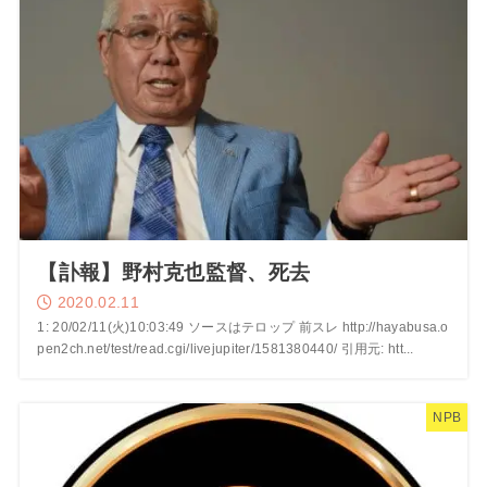
【訃報】野村克也監督、死去
2020.02.11
1: 20/02/11(火)10:03:49 ソースはテロップ 前スレ http://hayabusa.o
pen2ch.net/test/read.cgi/livejupiter/1581380440/ 引用元: htt...
NPB