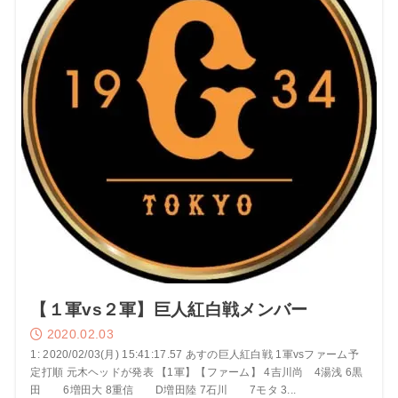
【１軍vs２軍】巨人紅白戦メンバー
2020.02.03
1: 2020/02/03(月) 15:41:17.57 あすの巨人紅白戦 1軍vsファーム予
定打順 元木ヘッドが発表 【1軍】【ファーム】 4吉川尚 4湯浅 6黒
田 6増田大 8重信 D増田陸 7石川 7モタ 3...