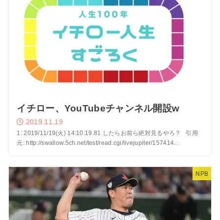
イチロー、YouTubeチャンネル開設w
2019.11.19
1: 2019/11/19(火) 14:10:19.81 したらお前ら絶対見るやろ？ 引用
元: http://swallow.5ch.net/test/read.cgi/livejupiter/157414...
NPB