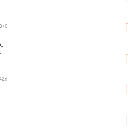
x3+0
ん
な
S4Zd
る