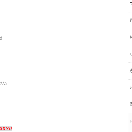
cd
xVa
3XY0