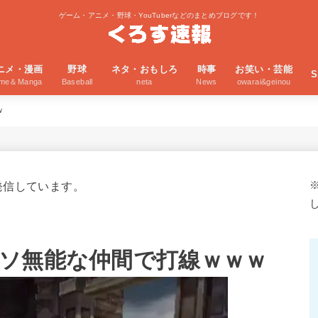
ゲーム・アニメ・野球・YouTuberなどのまとめブログです！
ニメ・漫画
野球
ネタ・おもしろ
時事
お笑い・芸能
S
ime＆Manga
Baseball
neta
News
owarai&geinou
ｗ
発信しています。
ソ無能な仲間で打線ｗｗｗ