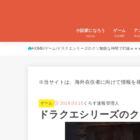
小説家になろう
ゲーム
ア
narou
GAME
An
HOME
ゲーム
ドラクエシリーズのクソ無能な仲間で打線ｗｗ
※当サイトは、海外在住者に向けて情報を
2018.03.15
くろす速報管理人
ゲーム
ドラクエシリーズのク