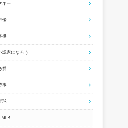
マネー
声優
将棋
小説家になろう
恋愛
時事
野球
MLB