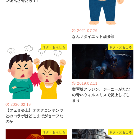
ン復活させたろ！」
2021.07.26
なんＪダイエット頑張部
ネタ・おもしろ
ネタ・おもしろ
2019.02.11
実写版アラジン、ジーニーがただ
の青いウィルスミスで炎上してし
まう
2020.02.19
【フェミ炎上】オタクコンテンツ
とのコラボはどこまでがセーフな
のか
ネタ・おもしろ
ネタ・おもしろ