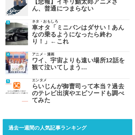
【悲報】イキリ鯖太郎アニメさ
ん、普通につまらない
ネタ・おもしろ
車オタ「ミニバンはダサい！あん
なの乗るようになったら終わ
り！」←これ
アニメ・漫画
ワイ、宇宙よりも遠い場所12話を
観て泣いてしまう…
エンタメ
らいじんが御曹司って本当？過去
のテレビ出演やエピソードも調べ
てみた
過去一週間の人気記事ランキング