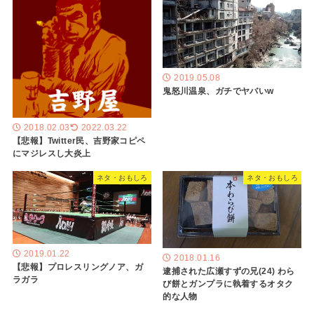
2019.05.08
鬼怒川温泉、ガチでヤバいw
2018.02.03
2022.03.22
【悲報】Twitter民、吉野家コピペ
にマジレスし大炎上
ネタ・おもしろ
ネタ・おもしろ
2019.01.22
2018.01.16
【悲報】プロレスリングノア、ガ
逮捕された広瀬すずの兄(24) わら
ラガラ
び餅とガンプラに執着するオタク
的な人物