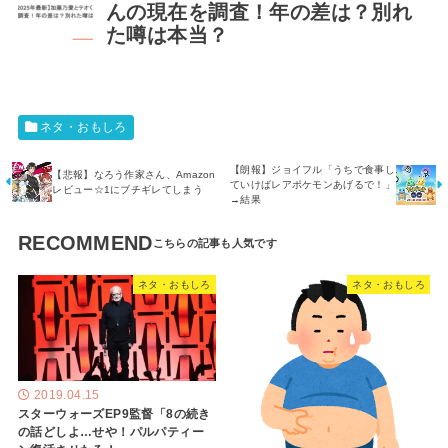
んの現在を調査！年の差は？別れ
た噂は本当？
ネタ・おもしろ
【朗報】ジョイフル「うちで食事し
【悲報】なろう作家さん、Amazon
ていけばレアポケモンあげるで！」
レビュー☆1にブチギレてしまう
→結果
RECOMMEND
ネタ・おもしろ
ネタ・おもしろ
2019.04.15
スターウォーズEP9監督「8の続き
の話どしよ…せや！パルパティー