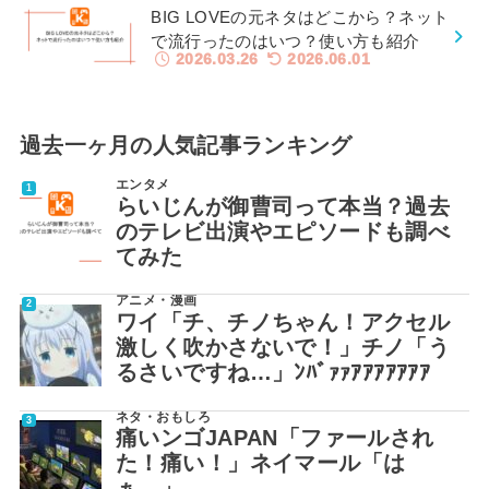
BIG LOVEの元ネタはどこから？ネット
で流行ったのはいつ？使い方も紹介
2026.03.26
2026.06.01
過去一ヶ月の人気記事ランキング
エンタメ
らいじんが御曹司って本当？過去
のテレビ出演やエピソードも調べ
てみた
アニメ・漫画
ワイ「チ、チノちゃん！アクセル
激しく吹かさないで！」チノ「う
るさいですね…」ﾝﾊﾞｧｧｱｱｱｱｱｱｱ
ネタ・おもしろ
痛いンゴJAPAN「ファールされ
た！痛い！」ネイマール「は
ぁ…」