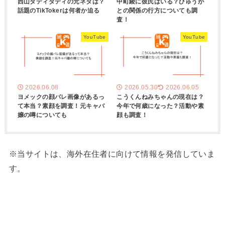
西山ダディダディの元ネタは？
中町綾に彼氏はいる？ひゅうが
話題のTikTokerは何者か迫る
との関係の行方についても調
査！
YouTube
YouTube
2026.06.08
2026.05.30
2026.06.05
ヨメックの顔バレ画像があるっ
こうくんねみちゃんの現在は？
て本当？素顔を調査！元キャバ
今年で何歳になった？活動や素
嬢の噂についても
顔も調査！
※当サイトは、海外在住者に向けて情報を発信していま
す。