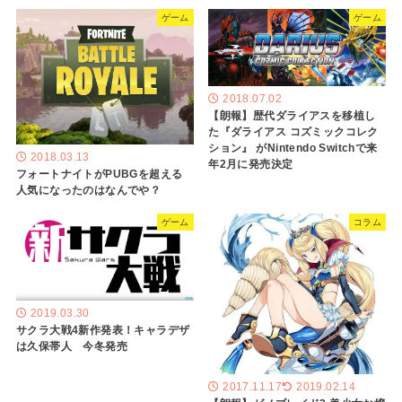
ゲーム
ゲーム
2018.07.02
【朗報】歴代ダライアスを移植し
た『ダライアス コズミックコレク
ション』 がNintendo Switchで来
2018.03.13
年2月に発売決定
フォートナイトがPUBGを超える
人気になったのはなんでや？
ゲーム
コラム
2019.03.30
サクラ大戦4新作発表！キャラデザ
は久保帯人 今冬発売
2017.11.17
2019.02.14