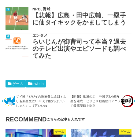
NPB
,
野球
【悲報】広島・田中広輔、一塁手
に仙タイキックをかましてしまう
エンタメ
らいじんが御曹司って本当？過去
のテレビ出演やエピソードも調べ
てみた
ゲーム
switch
ツイ民「ジジイの医療費に金回すよ
【朗報】鬼滅の刃、中国で3.4億再
りも新生児に1000万円配ればいい
生を達成 ビリビリ動画歴代アニメ
じゃん」→ 5万いいね
で最高記録を樹立
RECOMMEND
ゲーム
ゲーム