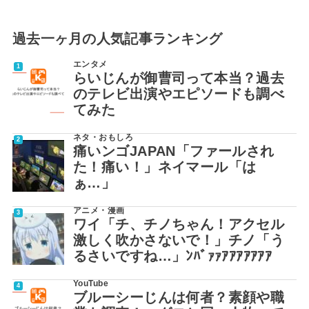
過去一ヶ月の人気記事ランキング
エンタメ
らいじんが御曹司って本当？過去
のテレビ出演やエピソードも調べ
てみた
ネタ・おもしろ
痛いンゴJAPAN「ファールされ
た！痛い！」ネイマール「は
ぁ…」
アニメ・漫画
ワイ「チ、チノちゃん！アクセル
激しく吹かさないで！」チノ「う
るさいですね…」ﾝﾊﾞｧｧｱｱｱｱｱｱｱ
YouTube
ブルーシーじんは何者？素顔や職