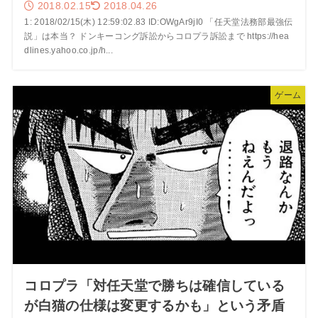
2018.02.15
2018.04.26
1: 2018/02/15(木) 12:59:02.83 ID:OWgAr9jI0 「任天堂法務部最強伝
説」は本当？ ドンキーコング訴訟からコロプラ訴訟まで https://hea
dlines.yahoo.co.jp/h...
ゲーム
コロプラ「対任天堂で勝ちは確信している
が白猫の仕様は変更するかも」という矛盾