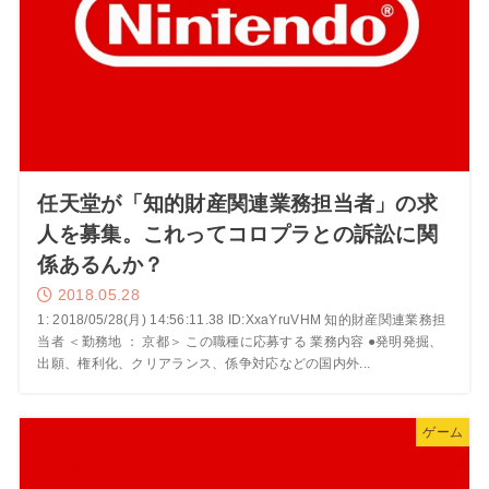
任天堂が「知的財産関連業務担当者」の求
人を募集。これってコロプラとの訴訟に関
係あるんか？
2018.05.28
1: 2018/05/28(月) 14:56:11.38 ID:XxaYruVHM 知的財産関連業務担
当者 ＜勤務地 ： 京都＞ この職種に応募する 業務内容 ●発明発掘、
出願、権利化、クリアランス、係争対応などの国内外...
ゲーム