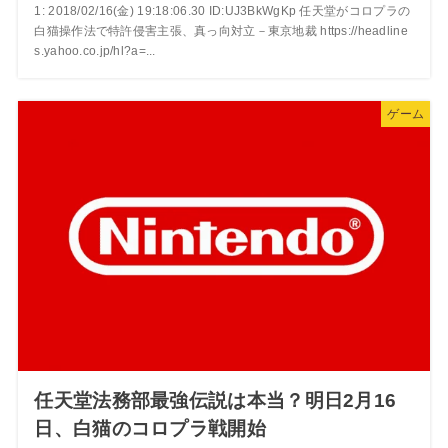
1: 2018/02/16(金) 19:18:06.30 ID:UJ3BkWgKp 任天堂がコロプラの
白猫操作法で特許侵害主張、真っ向対立－東京地裁 https://headline
s.yahoo.co.jp/hl?a=...
ゲーム
任天堂法務部最強伝説は本当？明日2月16
日、白猫のコロプラ戦開始