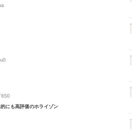
ba
mu0
Y6S0
体的にも高評価のホライゾン