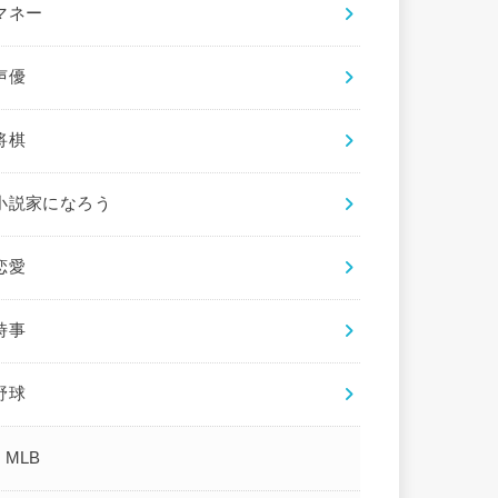
マネー
声優
将棋
小説家になろう
恋愛
時事
野球
MLB