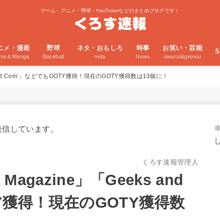
ゲーム・アニメ・野球・YouTuberなどのまとめブログです！
ニメ・漫画
野球
ネタ・おもしろ
時事
お笑い・芸能
S
ime＆Manga
Baseball
neta
News
owarai&geinou
s and Com’」などでもGOTY獲得！現在のGOTY獲得数は13個に！
発信しています。
くろす速報管理人
Magazine」「Geeks and
Y獲得！現在のGOTY獲得数