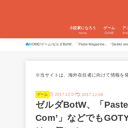
小説家になろう
ゲーム
ア
narou
GAME
An
HOME
ゲーム
ゼルダBotW、「Paste Magazine」「Geek
※当サイトは、海外在住者に向けて情報を
2017.12.07
2017.12.08
ゲーム
ゼルダBotW、「Paste 
Com’」などでもGOT