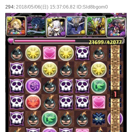
294:
2018/05/06(日) 15:37:06.82 ID:SId8bgom0