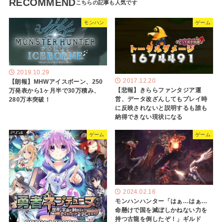
RECOMMEND
モンハン
ゲーム
2019.10.29
2017.12.20
【朗報】MHWアイスボーン、250
【悲報】きららファンタジア運
万発表から1ヶ月半で30万積み、
営、データ改ざんしてもプレイ時
280万本突破！
に反映されないと説明するも誰も
納得できない現状になる
ゲーム
ゲーム
2024.02.16
モンハンハンター「はぁ…はぁ…
命懸けで国を滅ぼしかねない力を
持つ古龍を倒したぞ！」ギルド