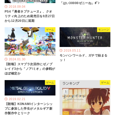
「はい30000ゼニーね」ﾎﾟﾝ
2018.09.04
PS4『勇者ネプテューヌ』、クオ
リティ向上のため発売日を9月27日
から12月20日に延期
ゲーム
モンハン
2019.05.11
モンハンワールド、ガチで始まる
2024.01.30
ッ！
【朗報】スマブラ次回作にゼノブ
レイド3から「ノア/ミオ」の参戦が
ほぼ確定か
ゲーム
ゲーム
2019.02.21
【朗報】KONAMIインターンシッ
プに参加した学生がメタルギア新
作製作中とリーク