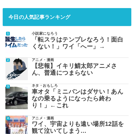
今日の人気記事ランキング
小説家になろう
「転スラはテンプレなろう！面白
くない！」ワイ「へー」→
アニメ・漫画
【悲報】イキリ鯖太郎アニメさ
ん、普通につまらない
ネタ・おもしろ
車オタ「ミニバンはダサい！あん
なの乗るようになったら終わ
り！」←これ
アニメ・漫画
ワイ、宇宙よりも遠い場所12話を
観て泣いてしまう…