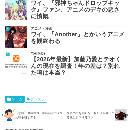
ワイ、『邪神ちゃんドロップキッ
ク』ファン、アニメのデキの悪さ
に憤慨
アニメ・漫画
ワイ、『Another』とかいうアニメ
を観終わる
YouTube
【2026年最新】加藤乃愛とテオく
んの現在を調査！年の差は？別れ
た噂は本当？
ゲーム
プレステ
【悲報】鬼滅の刃、最新話がガチで
鬼滅の刃を知らない奴だけが知って
意味不明すぎる
る風にレスするスレ